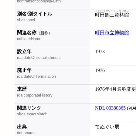
ndl:transcription@ja-Latn
マチダ キョウド シリョウカン
別名/別タイトル
町田郷土資料館
xl:altLabel
関連名称
町田市立博物館
（新称）
ndl:laterName
設立年
1973
rda:dateOfEstablishment
廃止年
1976
rda:dateOfTermination
来歴
1976年4月名称変
rda:corporateHistory
関連リンク
NDL|00380365
(VIA
skos:exactMatch
出典
てぬぐい展
dct:source