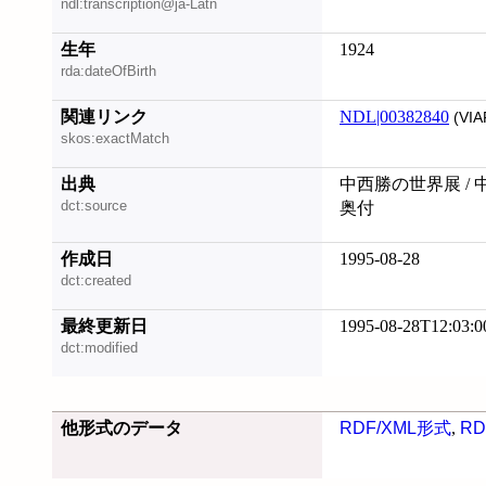
ndl:transcription@ja-Latn
生年
1924
rda:dateOfBirth
関連リンク
NDL|00382840
(VIA
skos:exactMatch
出典
中西勝の世界展 / 中
dct:source
奥付
作成日
1995-08-28
dct:created
最終更新日
1995-08-28T12:03:0
dct:modified
他形式のデータ
RDF/XML形式
,
RD