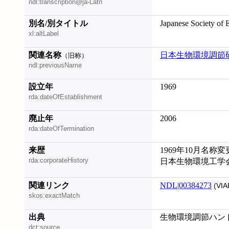
ndl:transcription@ja-Latn
別名/別タイトル
Japanese Society of 
xl:altLabel
関連名称
日本生物環境調節
（旧称）
ndl:previousName
設立年
1969
rda:dateOfEstablishment
廃止年
2006
rda:dateOfTermination
来歴
1969年10月名称
rda:corporateHistory
日本生物環境工学
関連リンク
NDL|00384273
(VIA
skos:exactMatch
出典
生物環境調節ハンド
dct:source