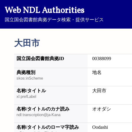
Web NDL Authorities
国立国会図書館典拠データ検索・提供サービス
大田市
国立国会図書館典拠ID
00388099
典拠種別
地名
skos:inScheme
名称/タイトル
大田市
xl:prefLabel
名称/タイトルのカナ読み
オオダシ
ndl:transcription@ja-Kana
名称/タイトルのローマ字読み
Oodashi