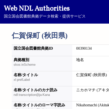
Web NDL Authorities
国立国会図書館典拠データ検索・提供サービス
仁賀保町 (秋田県)
国立国会図書館典拠ID
00390134
典拠種別
地名
skos:inScheme
名称/タイトル
仁賀保町 (秋田県)
xl:prefLabel
名称/タイトルのカナ読み
ニカホマチ (アキタ
ndl:transcription@ja-Kana
名称/タイトルのローマ字読み
Nikahomachi (Akita