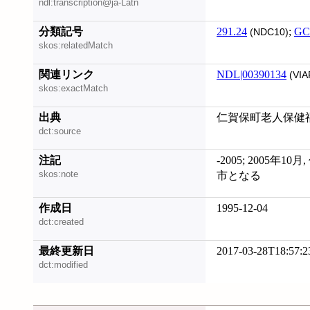
ndl:transcription@ja-Latn
分類記号
291.24
;
GC
(NDC10)
skos:relatedMatch
関連リンク
NDL|00390134
(VIA
skos:exactMatch
出典
仁賀保町老人保健
dct:source
注記
-2005; 2005年
skos:note
市となる
作成日
1995-12-04
dct:created
最終更新日
2017-03-28T18:57:2
dct:modified