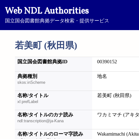
Web NDL Authorities
国立国会図書館典拠データ検索・提供サービス
若美町 (秋田県)
国立国会図書館典拠ID
00390152
典拠種別
地名
skos:inScheme
名称/タイトル
若美町 (秋田県)
xl:prefLabel
名称/タイトルのカナ読み
ワカミマチ (アキタ
ndl:transcription@ja-Kana
名称/タイトルのローマ字読み
Wakamimachi (Akita