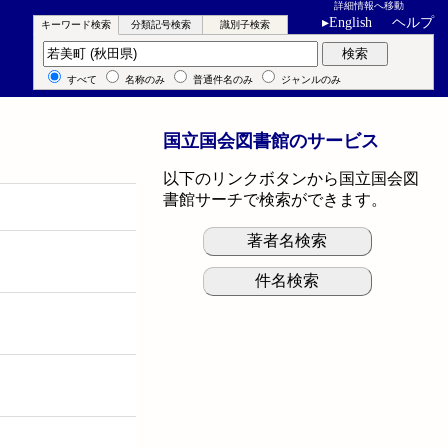
詳細情報へ移動
▸
English
ヘルプ
キーワード検索
分類記号検索
識別子検索
キーワード検索
検索
すべて
名称のみ
普通件名のみ
ジャンルのみ
国立国会図書館のサービス
以下のリンクボタンから国立国会図
書館サーチで検索ができます。
著者名検索
件名検索