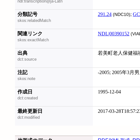
ndl:transcription@ja-Latn
分類記号
291.24
;
GC
(NDC10)
skos:relatedMatch
関連リンク
NDL|00390152
(VIA
skos:exactMatch
出典
若美町老人保健福
dct:source
注記
-2005; 2005
skos:note
作成日
1995-12-04
dct:created
最終更新日
2017-03-28T18:57:2
dct:modified