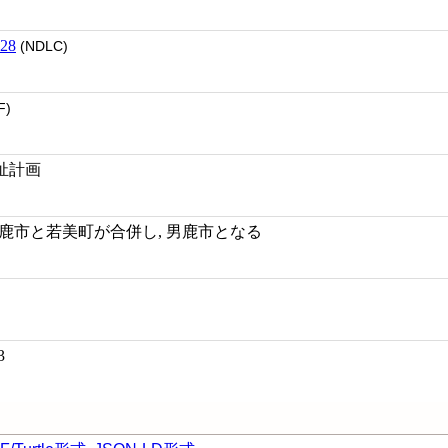
28
(NDLC)
F)
祉計画
年3月男鹿市と若美町が合併し, 男鹿市となる
3