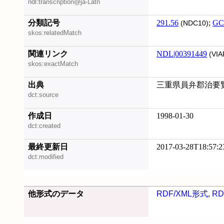
ndl:transcription@ja-Latn
分類記号
291.56
;
GC
(NDC10)
skos:relatedMatch
関連リンク
NDL|00391449
(VIA
skos:exactMatch
出典
三重県員弁郡治要覧 大
dct:source
作成日
1998-01-30
dct:created
最終更新日
2017-03-28T18:57:2
dct:modified
他形式のデータ
RDF/XML形式
,
RD