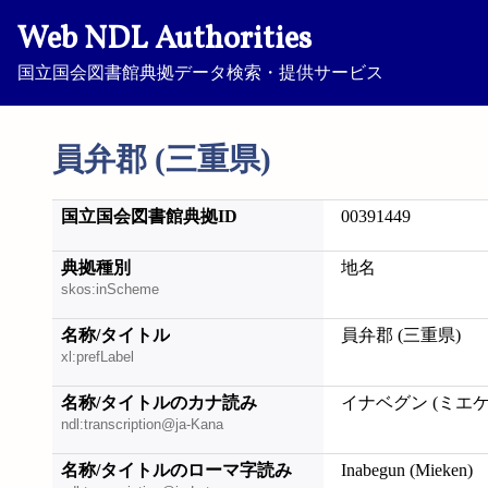
Web NDL Authorities
国立国会図書館典拠データ検索・提供サービス
員弁郡 (三重県)
国立国会図書館典拠ID
00391449
典拠種別
地名
skos:inScheme
名称/タイトル
員弁郡 (三重県)
xl:prefLabel
名称/タイトルのカナ読み
イナベグン (ミエケ
ndl:transcription@ja-Kana
名称/タイトルのローマ字読み
Inabegun (Mieken)