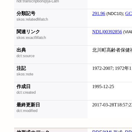
ndl:transcription@ja-Latn
分類記号
291.96
;
GC
(NDC10)
skos:relatedMatch
関連リンク
NDL|00392856
(VIA
skos:exactMatch
出典
北川町高齢者保健
dct:source
注記
1972-2007; 19
skos:note
作成日
1995-12-25
dct:created
最終更新日
2017-03-28T18:57:2
dct:modified