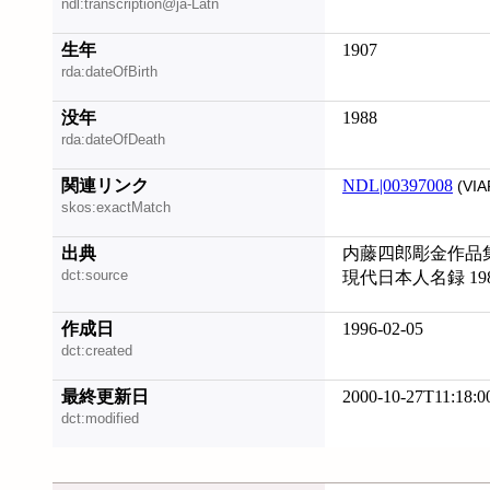
ndl:transcription@ja-Latn
生年
1907
rda:dateOfBirth
没年
1988
rda:dateOfDeath
関連リンク
NDL|00397008
(VIA
skos:exactMatch
出典
内藤四郎彫金作品
dct:source
現代日本人名録 19
作成日
1996-02-05
dct:created
最終更新日
2000-10-27T11:18:0
dct:modified