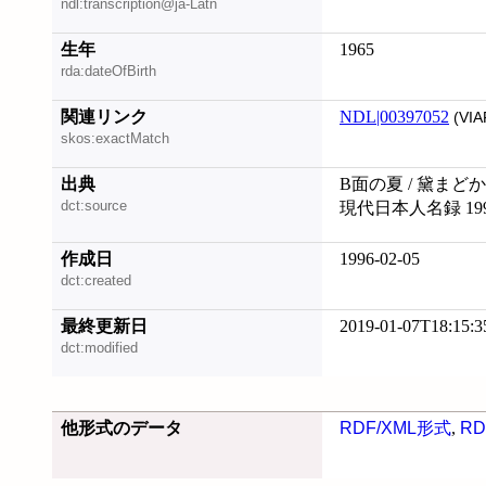
ndl:transcription@ja-Latn
生年
1965
rda:dateOfBirth
関連リンク
NDL|00397052
(VIA
skos:exactMatch
出典
B面の夏 / 黛まどか
dct:source
現代日本人名録 19
作成日
1996-02-05
dct:created
最終更新日
2019-01-07T18:15:3
dct:modified
他形式のデータ
RDF/XML形式
,
RD