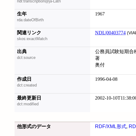
ndl:transcription@ja-Latn
生年
1967
rda:dateOfBirth
関連リンク
NDL|00403774
(VIA
skos:exactMatch
出典
公務員試験短期合格必
dct:source
著
奥付
作成日
1996-04-08
dct:created
最終更新日
2002-10-10T11:38:0
dct:modified
他形式のデータ
RDF/XML形式
,
RD