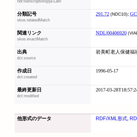
ndl:transcription@ja-Latn
分類記号
291.72
;
GC
(NDC10)
skos:relatedMatch
関連リンク
NDL|00406920
(VIA
skos:exactMatch
出典
岩美町老人保健福
dct:source
作成日
1996-05-17
dct:created
最終更新日
2017-03-28T18:57:2
dct:modified
他形式のデータ
RDF/XML形式
,
RD