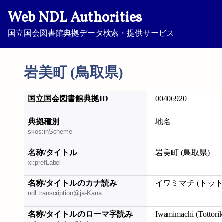
Web NDL Authorities
国立国会図書館典拠データ検索・提供サービス
岩美町 (鳥取県)
国立国会図書館典拠ID
00406920
典拠種別
地名
skos:inScheme
名称/タイトル
岩美町 (鳥取県)
xl:prefLabel
名称/タイトルのカナ読み
イワミマチ (トッ
ndl:transcription@ja-Kana
名称/タイトルのローマ字読み
Iwamimachi (Tottori