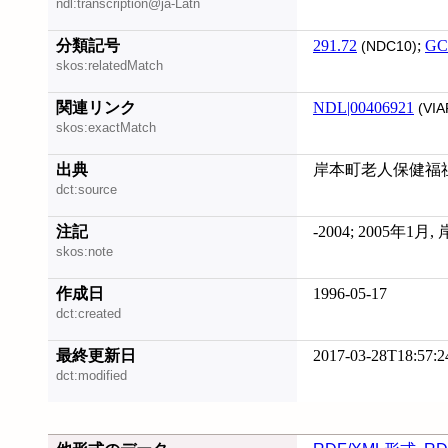
ndl:transcription@ja-Latn
分類記号
291.72
;
GC
(NDC10)
skos:relatedMatch
関連リンク
NDL|00406921
(VIA
skos:exactMatch
出典
岸本町老人保健福
dct:source
注記
-2004; 2005
skos:note
作成日
1996-05-17
dct:created
最終更新日
2017-03-28T18:57:2
dct:modified