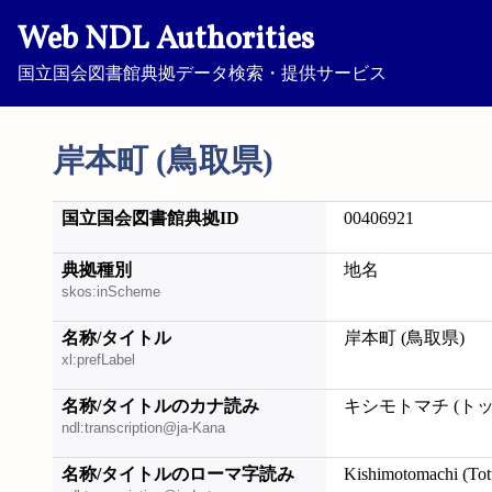
Web NDL Authorities
国立国会図書館典拠データ検索・提供サービス
岸本町 (鳥取県)
国立国会図書館典拠ID
00406921
典拠種別
地名
skos:inScheme
名称/タイトル
岸本町 (鳥取県)
xl:prefLabel
名称/タイトルのカナ読み
キシモトマチ (ト
ndl:transcription@ja-Kana
名称/タイトルのローマ字読み
Kishimotomachi (Tot