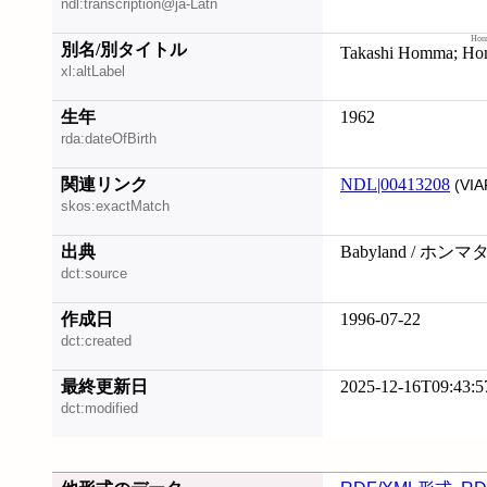
ndl:transcription@ja-Latn
Ho
別名/別タイトル
Takashi Homma;
Ho
xl:altLabel
生年
1962
rda:dateOfBirth
関連リンク
NDL|00413208
(VIA
skos:exactMatch
出典
Babyland / ホン
dct:source
作成日
1996-07-22
dct:created
最終更新日
2025-12-16T09:43:5
dct:modified