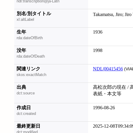
ndl:transcription@ja-Latn
別名/別タイトル
Takamats
xl:altLabel
生年
1936
rda:dateOfBirth
没年
1998
rda:dateOfDeath
関連リンク
NDL|00415456
(VIA
skos:exactMatch
出典
高松次郎の現在 / 高
dct:source
表紙・本文等
作成日
1996-08-26
dct:created
最終更新日
2025-12-08T09:34:0
dct:modified