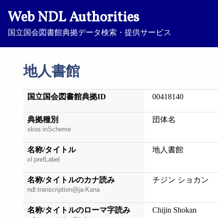
Web NDL Authorities
国立国会図書館典拠データ検索・提供サービス
地人書館
国立国会図書館典拠ID
00418140
典拠種別
団体名
skos:inScheme
名称/タイトル
地人書館
xl:prefLabel
名称/タイトルのカナ読み
チジン ショカン
ndl:transcription@ja-Kana
名称/タイトルのローマ字読み
Chijin Shokan