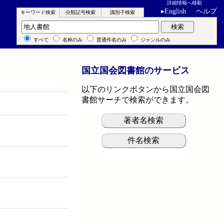
詳細情報へ移動
▸
English
ヘルプ
キーワード検索
分類記号検索
識別子検索
キーワード検索
検索
すべて
名称のみ
普通件名のみ
ジャンルのみ
国立国会図書館のサービス
以下のリンクボタンから国立国会図
書館サーチで検索ができます。
著者名検索
件名検索