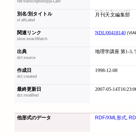
ndl:transcription@ja-Latn
ゲッカン テンモン ヘンシュウブ
別名/別タイトル
月刊天文編集部
xl:altLabel
関連リンク
NDL|00418140
(VIA
skos:exactMatch
出典
地理学講座 第1-3, 5-
dct:source
作成日
1998-12-08
dct:created
最終更新日
2007-05-14T16:23:0
dct:modified
他形式のデータ
RDF/XML形式
,
RD