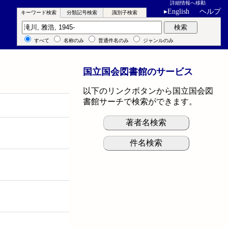
詳細情報へ移動
▸
English
ヘルプ
キーワード検索
分類記号検索
識別子検索
キーワード検索
検索
すべて
名称のみ
普通件名のみ
ジャンルのみ
国立国会図書館のサービス
以下のリンクボタンから国立国会図
書館サーチで検索ができます。
著者名検索
件名検索