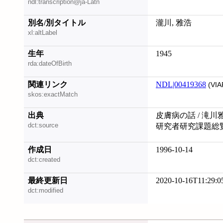
ndl:transcription@ja-Latn
別名/別タイトル
瀧川, 雅浩
xl:altLabel
生年
1945
rda:dateOfBirth
関連リンク
NDL|00419368
(VIA
skos:exactMatch
出典
皮膚病の話 / 滝川
dct:source
研究者研究課題総覧 
作成日
1996-10-14
dct:created
最終更新日
2020-10-16T11:29:0
dct:modified