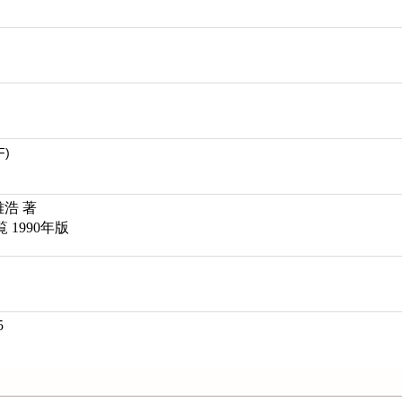
F)
雅浩 著
1990年版
5