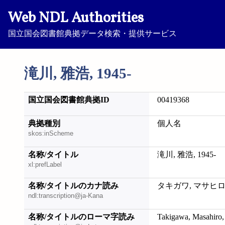
Web NDL Authorities
国立国会図書館典拠データ検索・提供サービス
滝川, 雅浩, 1945-
国立国会図書館典拠ID
00419368
典拠種別
個人名
skos:inScheme
名称/タイトル
滝川, 雅浩, 1945-
xl:prefLabel
名称/タイトルのカナ読み
タキガワ, マサヒロ, 
ndl:transcription@ja-Kana
名称/タイトルのローマ字読み
Takigawa, Masahiro,