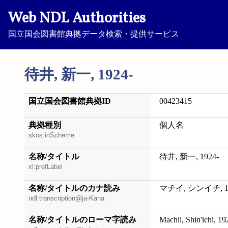
Web NDL Authorities
国立国会図書館典拠データ検索・提供サービス
待井, 新一, 1924-
国立国会図書館典拠ID
00423415
典拠種別
個人名
skos:inScheme
名称/タイトル
待井, 新一, 1924-
xl:prefLabel
名称/タイトルのカナ読み
マチイ, シンイチ, 19
ndl:transcription@ja-Kana
名称/タイトルのローマ字読み
Machii, Shin'ichi, 19