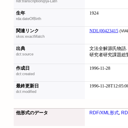
ndl:transcription@ja-Latn
生年
1924
rda:dateOfBirth
関連リンク
NDL|00423415
(VIA
skos:exactMatch
出典
文法全解源氏物語. 1
dct:source
研究者研究課題総覧 
作成日
1996-11-28
dct:created
最終更新日
1996-11-28T12:05:0
dct:modified
他形式のデータ
RDF/XML形式
,
RD