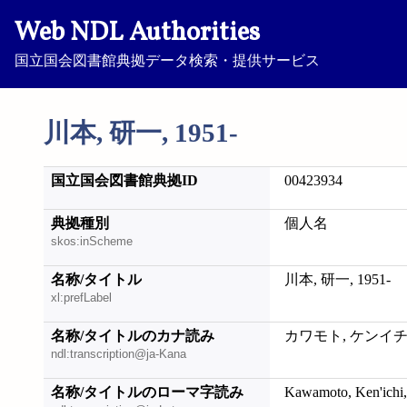
Web NDL Authorities
国立国会図書館典拠データ検索・提供サービス
川本, 研一, 1951-
国立国会図書館典拠ID
00423934
典拠種別
個人名
skos:inScheme
名称/タイトル
川本, 研一, 1951-
xl:prefLabel
名称/タイトルのカナ読み
カワモト, ケンイチ, 
ndl:transcription@ja-Kana
名称/タイトルのローマ字読み
Kawamoto, Ken'ichi,