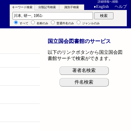
詳細情報へ移動
▸
English
ヘルプ
キーワード検索
分類記号検索
識別子検索
キーワード検索
検索
すべて
名称のみ
普通件名のみ
ジャンルのみ
国立国会図書館のサービス
以下のリンクボタンから国立国会図
書館サーチで検索ができます。
著者名検索
件名検索