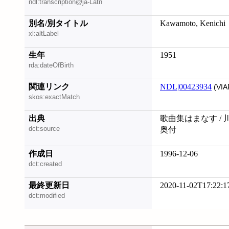
ndl:transcription@ja-Latn
別名/別タイトル
Kawamoto, Kenichi
xl:altLabel
生年
1951
rda:dateOfBirth
関連リンク
NDL|00423934
(VIA
skos:exactMatch
出典
歌曲集はまなす / 
dct:source
奥付
作成日
1996-12-06
dct:created
最終更新日
2020-11-02T17:22:1
dct:modified