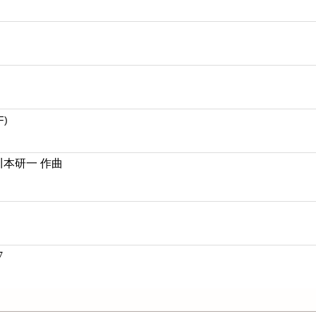
F)
川本研一 作曲
7