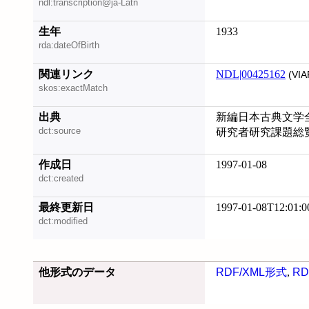
ndl:transcription@ja-Latn
生年
1933
rda:dateOfBirth
関連リンク
NDL|00425162
(VIA
skos:exactMatch
出典
新編日本古典文学全集
dct:source
研究者研究課題総覧 
作成日
1997-01-08
dct:created
最終更新日
1997-01-08T12:01:0
dct:modified
他形式のデータ
RDF/XML形式
,
RD