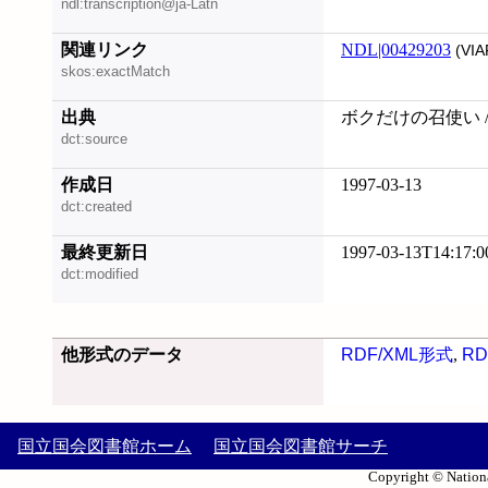
ndl:transcription@ja-Latn
関連リンク
NDL|00429203
(VIA
skos:exactMatch
出典
ボクだけの召使い / W
dct:source
作成日
1997-03-13
dct:created
最終更新日
1997-03-13T14:17:0
dct:modified
他形式のデータ
RDF/XML形式
,
RD
国立国会図書館ホーム
国立国会図書館サーチ
Copyright © Nationa