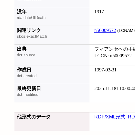
没年
1917
rda:dateOfDeath
関連リンク
n50009572
(LCNAME
skos:exactMatch
出典
フィアンセへの手
dct:source
LCCN: n50009572
作成日
1997-03-31
dct:created
最終更新日
2025-11-18T10:00:4
dct:modified
他形式のデータ
RDF/XML形式
,
RD