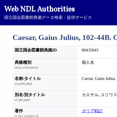
Web NDL Authorities
国立国会図書館典拠データ検索・提供サービス
Caesar, Gaius Julius, 102-44B. 
国立国会図書館典拠ID
00435043
典拠種別
個人名
skos:inScheme
名称/タイトル
Caesar, Gaius Julius
xl:prefLabel
別名/別タイトル
カエサル, ユリウス; カエサル
xl:altLabel
著作
ガリア戦記
is dct:creator of