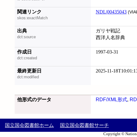
関連リンク
NDL|00435043
(VIA
skos:exactMatch
出典
ガリヤ戦記
dct:source
西洋人名辞典
作成日
1997-03-31
dct:created
最終更新日
2025-11-18T10:01:1
dct:modified
他形式のデータ
RDF/XML形式
,
RD
国立国会図書館ホーム
国立国会図書館サーチ
Copyright © Nationa