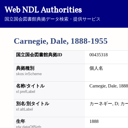
Web NDL Authorities
国立国会図書館典拠データ検索・提供サービス
Carnegie, Dale, 1888-1955
国立国会図書館典拠ID
00435318
典拠種別
個人名
skos:inScheme
名称/タイトル
Carnegie, Dale, 188
xl:prefLabel
別名/別タイトル
カーネギー, D; カ
xl:altLabel
生年
1888
rda:dateOfBirth