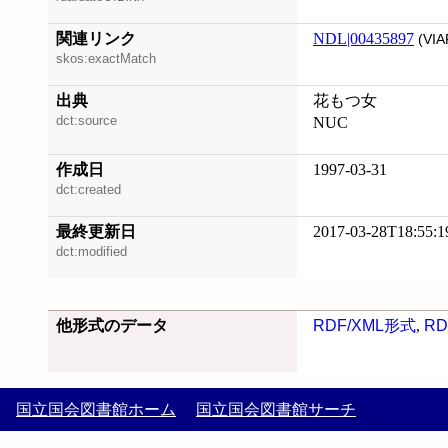
関連リンク
NDL|00435897
(VIA
skos:exactMatch
出典
花もつ女
dct:source
NUC
作成日
1997-03-31
dct:created
最終更新日
2017-03-28T18:55:1
dct:modified
他形式のデータ
RDF/XML形式
,
RD
国立国会図書館ホーム
国立国会図書館サーチ