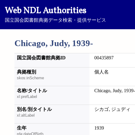
Web NDL Authorities
国立国会図書館典拠データ検索・提供サービス
Chicago, Judy, 1939-
国立国会図書館典拠ID
00435897
典拠種別
個人名
skos:inScheme
名称/タイトル
Chicago, Judy, 1939-
xl:prefLabel
別名/別タイトル
シカゴ, ジュディ
xl:altLabel
生年
1939
rda:dateOfBirth