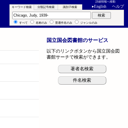
詳細情報へ移動
▸
English
ヘルプ
キーワード検索
分類記号検索
識別子検索
キーワード検索
検索
すべて
名称のみ
普通件名のみ
ジャンルのみ
国立国会図書館のサービス
以下のリンクボタンから国立国会図
書館サーチで検索ができます。
著者名検索
件名検索