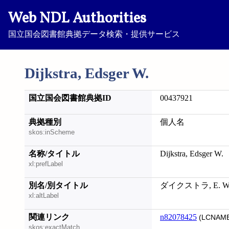
Web NDL Authorities
国立国会図書館典拠データ検索・提供サービス
Dijkstra, Edsger W.
国立国会図書館典拠ID
00437921
典拠種別
個人名
skos:inScheme
名称/タイトル
Dijkstra, Edsger W.
xl:prefLabel
別名/別タイトル
ダイクストラ, E. W.; D
xl:altLabel
関連リンク
n82078425
(LCNAME
skos:exactMatch