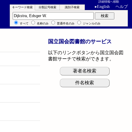
詳細情報へ移動
▸
English
ヘルプ
キーワード検索
分類記号検索
識別子検索
キーワード検索
検索
すべて
名称のみ
普通件名のみ
ジャンルのみ
国立国会図書館のサービス
以下のリンクボタンから国立国会図
書館サーチで検索ができます。
著者名検索
件名検索