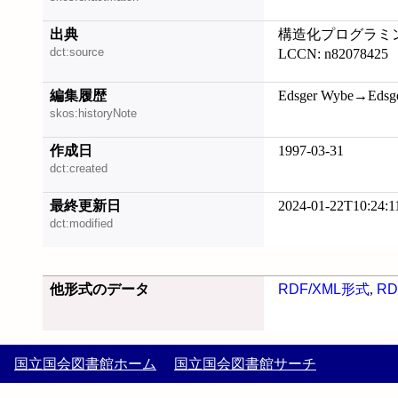
出典
構造化プログラミ
dct:source
LCCN: n82078425
編集履歴
Edsger Wybe→Edsge
skos:historyNote
作成日
1997-03-31
dct:created
最終更新日
2024-01-22T10:24:1
dct:modified
他形式のデータ
RDF/XML形式
,
RD
国立国会図書館ホーム
国立国会図書館サーチ