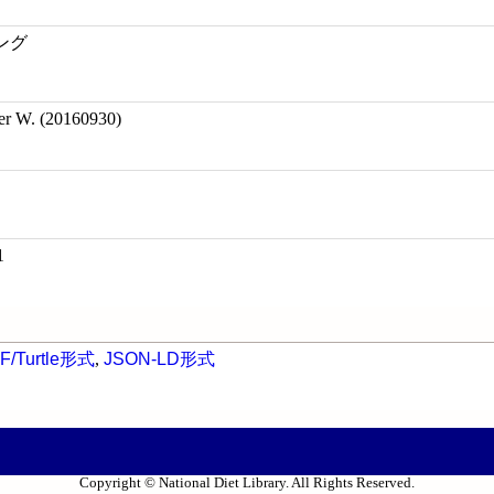
ング
r W. (20160930)
1
F/Turtle形式
,
JSON-LD形式
Copyright © National Diet Library. All Rights Reserved.