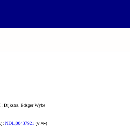
ijkstra, Edsger Wybe
;
NDL|00437921
)
(VIAF)