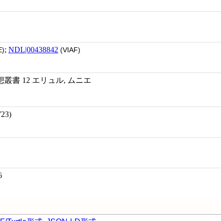
;
NDL|00438842
)
(VIAF)
書 12 エリュル, ムニエ
23)
6