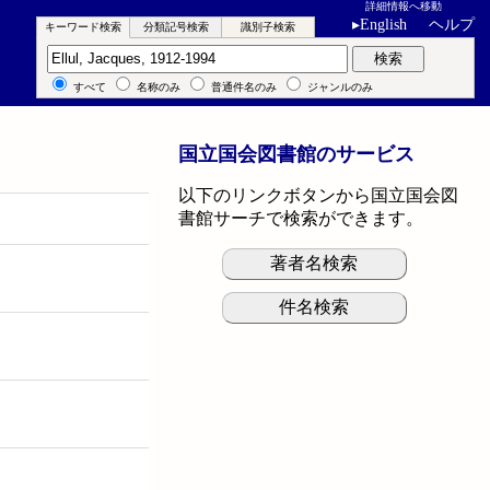
詳細情報へ移動
▸
English
ヘルプ
キーワード検索
分類記号検索
識別子検索
キーワード検索
検索
すべて
名称のみ
普通件名のみ
ジャンルのみ
国立国会図書館のサービス
以下のリンクボタンから国立国会図
書館サーチで検索ができます。
著者名検索
件名検索