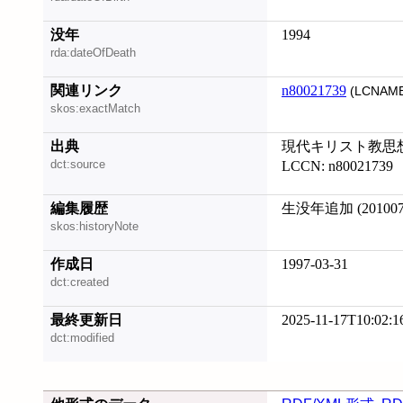
没年
1994
rda:dateOfDeath
関連リンク
n80021739
(LCNAME
skos:exactMatch
出典
現代キリスト教思想叢
dct:source
LCCN: n80021739
編集履歴
生没年追加 (201007
skos:historyNote
作成日
1997-03-31
dct:created
最終更新日
2025-11-17T10:02:1
dct:modified