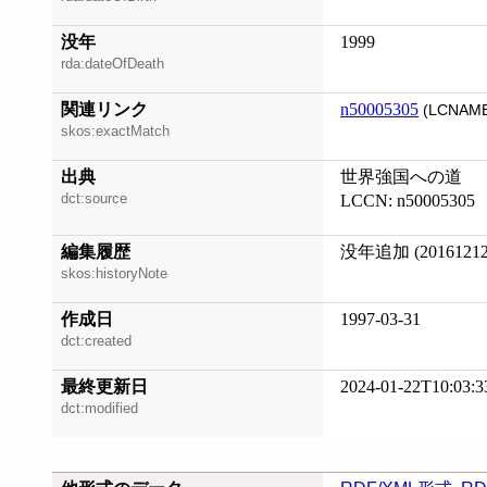
没年
1999
rda:dateOfDeath
関連リンク
n50005305
(LCNAME
skos:exactMatch
出典
世界強国への道
dct:source
LCCN: n50005305
編集履歴
没年追加 (20161212
skos:historyNote
作成日
1997-03-31
dct:created
最終更新日
2024-01-22T10:03:3
dct:modified