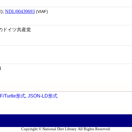
;
NDL|00439693
)
(VIAF)
のドイツ共産党
1
F/Turtle形式
,
JSON-LD形式
Copyright © National Diet Library. All Rights Reserved.