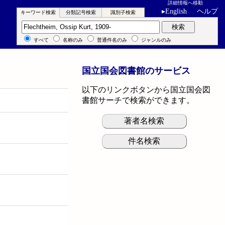
詳細情報へ移動
▸
English
ヘルプ
キーワード検索
分類記号検索
識別子検索
キーワード検索
検索
すべて
名称のみ
普通件名のみ
ジャンルのみ
国立国会図書館のサービス
以下のリンクボタンから国立国会図
書館サーチで検索ができます。
著者名検索
件名検索