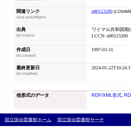
関連リンク
n80123200
(LCNAME
skos:exactMatch
出典
ワイマル共和国期
dct:source
LCCN: n80123200
作成日
1997-03-31
dct:created
最終更新日
2024-01-22T10:24:3
dct:modified
他形式のデータ
RDF/XML形式
,
RD
国立国会図書館ホーム
国立国会図書館サーチ