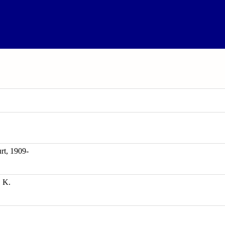
rt, 1909-
K.