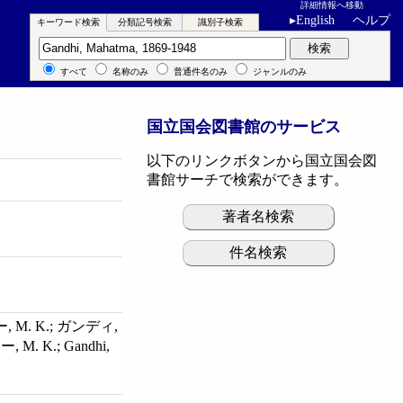
詳細情報へ移動
▸
English
ヘルプ
キーワード検索
分類記号検索
識別子検索
キーワード検索
検索
すべて
名称のみ
普通件名のみ
ジャンルのみ
国立国会図書館のサービス
以下のリンクボタンから国立国会図
書館サーチで検索ができます。
著者名検索
件名検索
. K.; ガンディ,
K.; Gandhi,