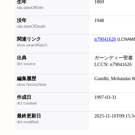
生年
1869
rda:dateOfBirth
没年
1948
rda:dateOfDeath
関連リンク
n79041626
(LCNAME
skos:exactMatch
出典
ガーンディー聖書
dct:source
LCCN: n79041626
編集履歴
Gandhi, Mohandas 
skos:historyNote
作成日
1997-03-31
dct:created
最終更新日
2025-11-10T09:15:3
dct:modified