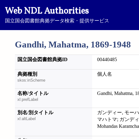
Web NDL Authorities
国立国会図書館典拠データ検索・提供サービス
Gandhi, Mahatma, 1869-1948
国立国会図書館典拠ID
00440485
典拠種別
個人名
skos:inScheme
名称/タイトル
Gandhi, Mahatma, 1
xl:prefLabel
別名/別タイトル
ガンディー, モーハ
xl:altLabel
マハトマ; ガンディー
Mohandas Karamch