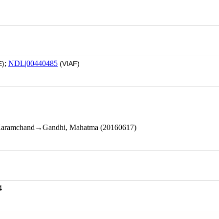
;
NDL|00440485
)
(VIAF)
Karamchand→Gandhi, Mahatma (20160617)
4