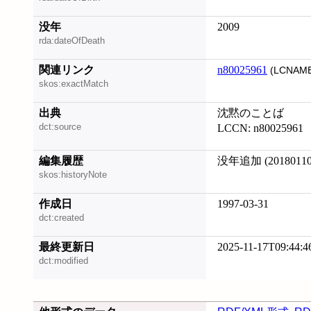
没年
2009
rda:dateOfDeath
関連リンク
n80025961
(LCNAME
skos:exactMatch
出典
沈黙のことば
dct:source
LCCN: n80025961
編集履歴
没年追加 (20180110
skos:historyNote
作成日
1997-03-31
dct:created
最終更新日
2025-11-17T09:44:4
dct:modified