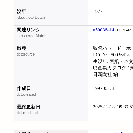
没年
1977
rda:dateOfDeath
関連リンク
n50036414
(LCNAME
skos:exactMatch
出典
監督ハワード・ホ
dct:source
LCCN: n50036414
生没年: 表紙・本
映画祭カタログ /
日新聞社 編
作成日
1997-03-31
dct:created
最終更新日
2025-11-18T09:39:5
dct:modified