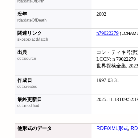
rda:dateOfBirth
没年
2002
rda:dateOfDeath
関連リンク
n79022279
(LCNAME
skos:exactMatch
出典
コン・ティキ号漂
dct:source
LCCN: n 79022279
世界探検全集, 2023
作成日
1997-03-31
dct:created
最終更新日
2025-11-18T09:52:1
dct:modified
他形式のデータ
RDF/XML形式
,
RD