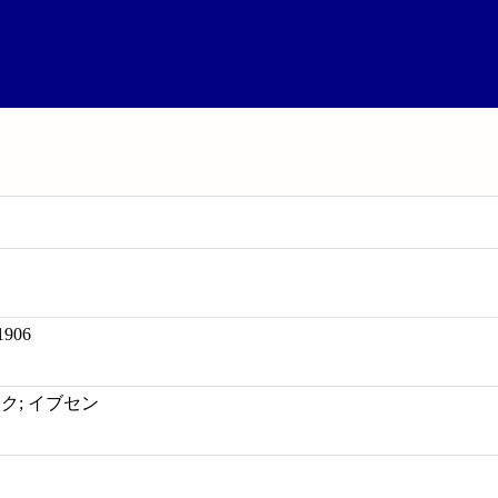
-1906
ク; イブセン