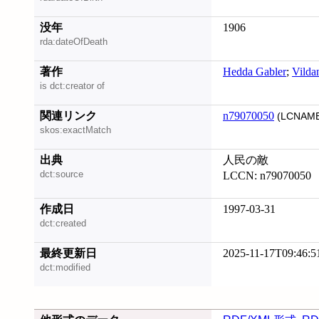
没年
1906
rda:dateOfDeath
著作
Hedda Gabler
;
Vilda
is dct:creator of
関連リンク
n79070050
(LCNAME
skos:exactMatch
出典
人民の敵
dct:source
LCCN: n79070050
作成日
1997-03-31
dct:created
最終更新日
2025-11-17T09:46:5
dct:modified