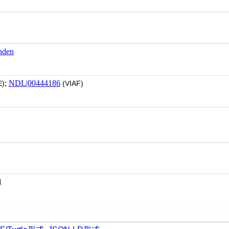
nden
;
NDL|00444186
)
(VIAF)
1