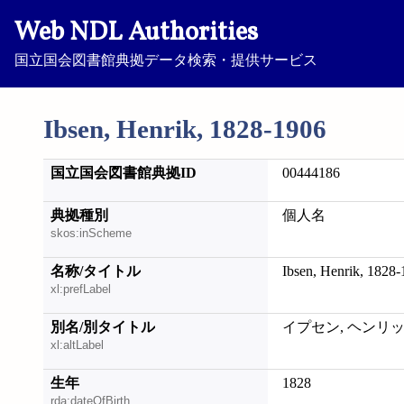
Web NDL Authorities
国立国会図書館典拠データ検索・提供サービス
Ibsen, Henrik, 1828-1906
国立国会図書館典拠ID
00444186
典拠種別
個人名
skos:inScheme
名称/タイトル
Ibsen, Henrik, 1828
xl:prefLabel
別名/別タイトル
イプセン, ヘンリッ
xl:altLabel
生年
1828
rda:dateOfBirth