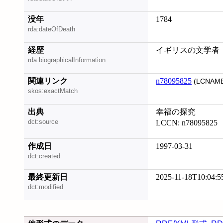
没年
1784
rda:dateOfDeath
経歴
イギリスの文学者
rda:biographicalInformation
関連リンク
n78095825
(LCNAME
skos:exactMatch
出典
幸福の探究
dct:source
LCCN: n78095825
作成日
1997-03-31
dct:created
最終更新日
2025-11-18T10:04:5
dct:modified