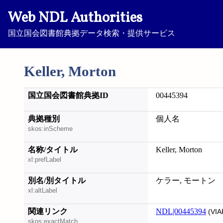
Web NDL Authorities
国立国会図書館典拠データ検索・提供サービス
Keller, Morton
国立国会図書館典拠ID
00445394
典拠種別
個人名
skos:inScheme
名称/タイトル
Keller, Morton
xl:prefLabel
別名/別タイトル
ケラー, モートン
xl:altLabel
関連リンク
NDL|00445394
(VIA
skos:exactMatch