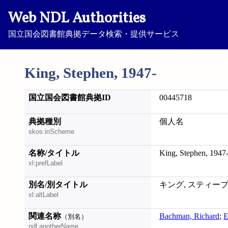
Web NDL Authorities
国立国会図書館典拠データ検索・提供サービス
King, Stephen, 1947-
国立国会図書館典拠ID
00445718
典拠種別
個人名
skos:inScheme
名称/タイトル
King, Stephen, 1947
xl:prefLabel
別名/別タイトル
キング, スティーブ
xl:altLabel
関連名称
Bachman, Richard
;
E
（別名）
ndl:anotherName