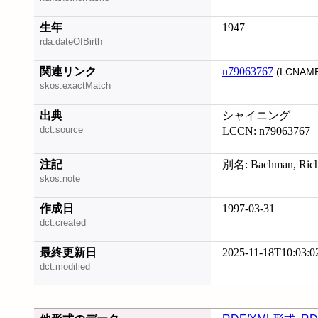
生年
1947
rda:dateOfBirth
関連リンク
n79063767
(LCNAME
skos:exactMatch
出典
シャイニング
dct:source
LCCN: n79063767
注記
別名: Bachman, Richa
skos:note
作成日
1997-03-31
dct:created
最終更新日
2025-11-18T10:03:0
dct:modified