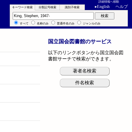
詳細情報へ移動
▸
English
ヘルプ
キーワード検索
分類記号検索
識別子検索
キーワード検索
検索
すべて
名称のみ
普通件名のみ
ジャンルのみ
国立国会図書館のサービス
以下のリンクボタンから国立国会図
書館サーチで検索ができます。
著者名検索
件名検索