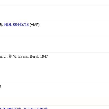
;
NDL|00445718
)
(VIAF)
rd.; 別名: Evans, Beryl, 1947-
2