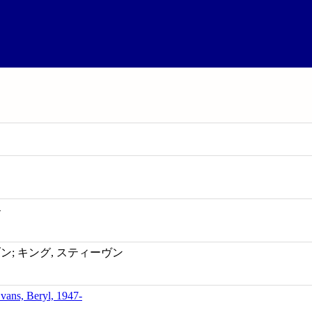
-
ン; キング, スティーヴン
vans, Beryl, 1947-