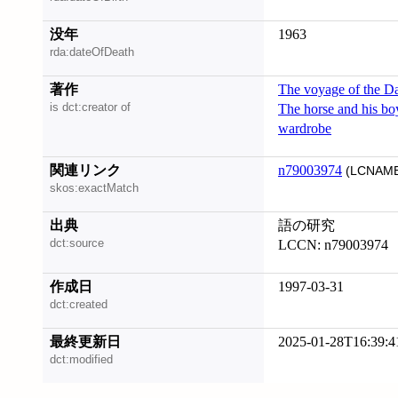
没年
1963
rda:dateOfDeath
著作
The voyage of the D
is dct:creator of
The horse and his bo
wardrobe
関連リンク
n79003974
(LCNAME
skos:exactMatch
出典
語の研究
dct:source
LCCN: n79003974
作成日
1997-03-31
dct:created
最終更新日
2025-01-28T16:39:4
dct:modified