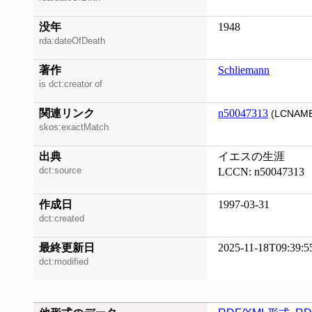
没年
1948
rda:dateOfDeath
著作
Schliemann
is dct:creator of
関連リンク
n50047313
(LCNAME
skos:exactMatch
出典
イエスの生涯
dct:source
LCCN: n50047313
作成日
1997-03-31
dct:created
最終更新日
2025-11-18T09:39:5
dct:modified