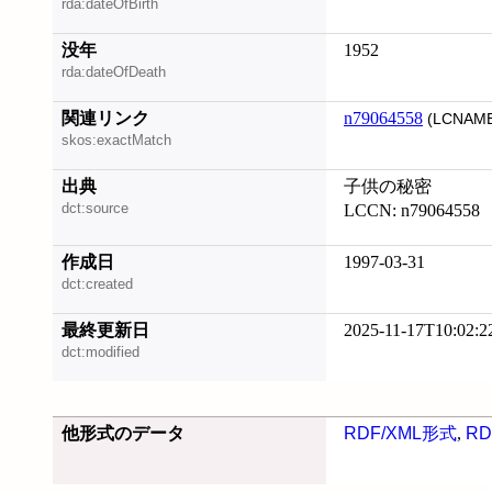
rda:dateOfBirth
没年
1952
rda:dateOfDeath
関連リンク
n79064558
(LCNAME
skos:exactMatch
出典
子供の秘密
dct:source
LCCN: n79064558
作成日
1997-03-31
dct:created
最終更新日
2025-11-17T10:02:2
dct:modified
他形式のデータ
RDF/XML形式
,
RD