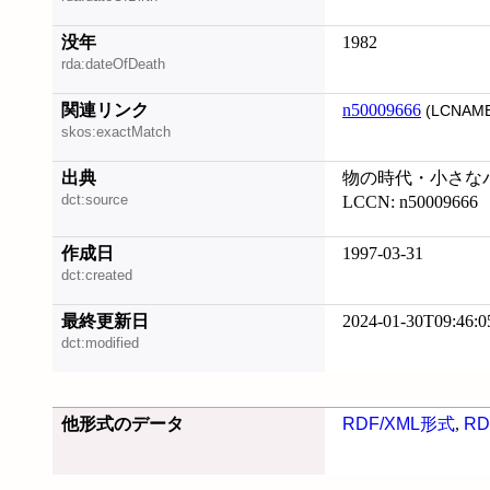
没年
1982
rda:dateOfDeath
関連リンク
n50009666
(LCNAME
skos:exactMatch
出典
物の時代・小さな
dct:source
LCCN: n50009666
作成日
1997-03-31
dct:created
最終更新日
2024-01-30T09:46:0
dct:modified
他形式のデータ
RDF/XML形式
,
RD