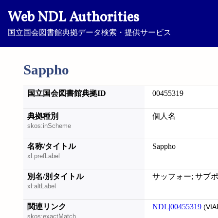
Web NDL Authorities
国立国会図書館典拠データ検索・提供サービス
Sappho
国立国会図書館典拠ID
00455319
典拠種別
個人名
skos:inScheme
名称/タイトル
Sappho
xl:prefLabel
別名/別タイトル
サッフォー; サプ
xl:altLabel
関連リンク
NDL|00455319
(VIA
skos:exactMatch