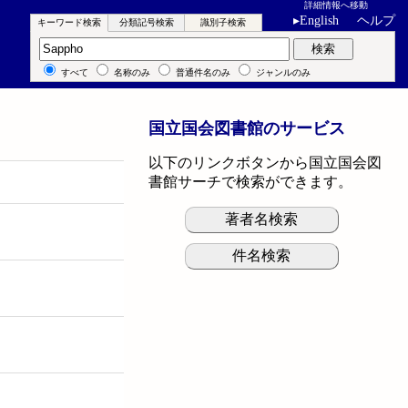
詳細情報へ移動
▸
English
ヘルプ
キーワード検索
分類記号検索
識別子検索
キーワード検索
検索
すべて
名称のみ
普通件名のみ
ジャンルのみ
国立国会図書館のサービス
以下のリンクボタンから国立国会図
書館サーチで検索ができます。
著者名検索
件名検索