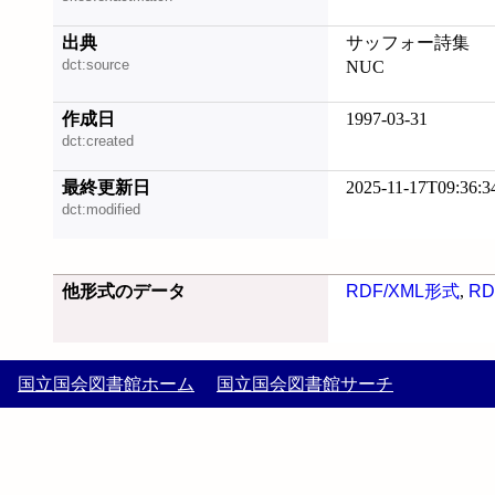
出典
サッフォー詩集
dct:source
NUC
作成日
1997-03-31
dct:created
最終更新日
2025-11-17T09:36:3
dct:modified
他形式のデータ
RDF/XML形式
,
RD
国立国会図書館ホーム
国立国会図書館サーチ