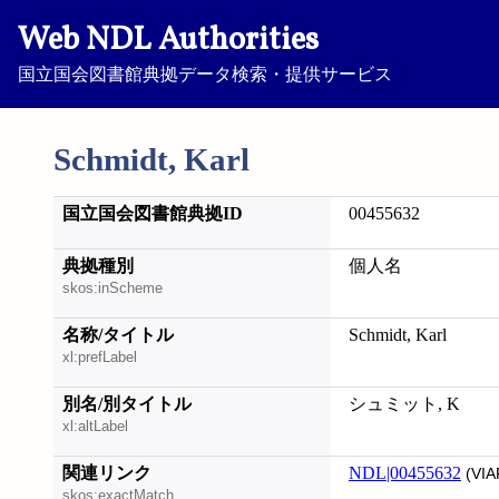
Web NDL Authorities
国立国会図書館典拠データ検索・提供サービス
Schmidt, Karl
国立国会図書館典拠ID
00455632
典拠種別
個人名
skos:inScheme
名称/タイトル
Schmidt, Karl
xl:prefLabel
別名/別タイトル
シュミット, K
xl:altLabel
関連リンク
NDL|00455632
(VIA
skos:exactMatch