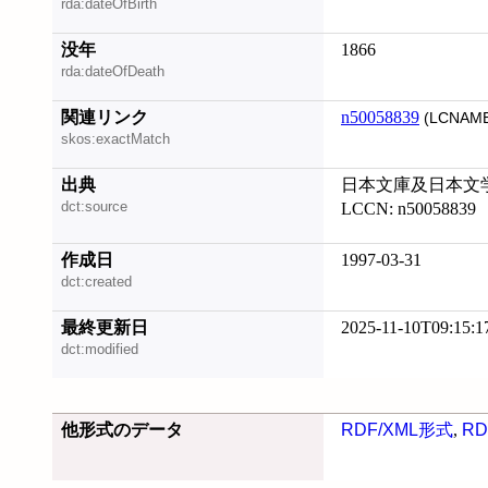
rda:dateOfBirth
没年
1866
rda:dateOfDeath
関連リンク
n50058839
(LCNAME
skos:exactMatch
出典
日本文庫及日本文
dct:source
LCCN: n50058839
作成日
1997-03-31
dct:created
最終更新日
2025-11-10T09:15:1
dct:modified
他形式のデータ
RDF/XML形式
,
RD