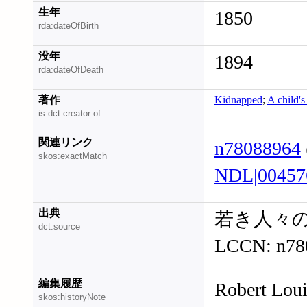
生年
1850
rda:dateOfBirth
没年
1894
rda:dateOfDeath
著作
Kidnapped
;
A child's
is dct:creator of
関連リンク
n78088964
skos:exactMatch
NDL|00457
出典
若き人々
dct:source
LCCN: n78
編集履歴
Robert Lou
skos:historyNote