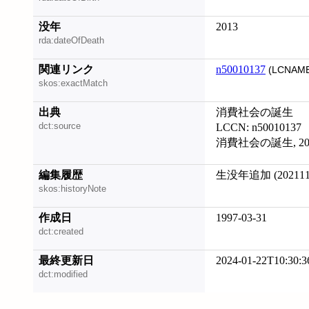
没年
2013
rda:dateOfDeath
関連リンク
n50010137
(LCNAME
skos:exactMatch
出典
消費社会の誕生
dct:source
LCCN: n50010137
消費社会の誕生, 202
編集履歴
生没年追加 (202111
skos:historyNote
作成日
1997-03-31
dct:created
最終更新日
2024-01-22T10:30:3
dct:modified