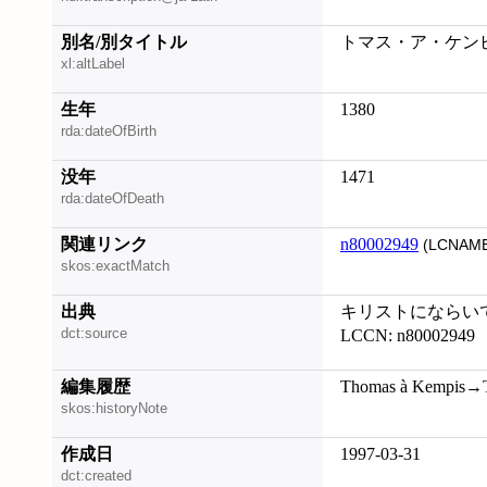
別名/別タイトル
トマス・ア・ケンピス; À 
xl:altLabel
生年
1380
rda:dateOfBirth
没年
1471
rda:dateOfDeath
関連リンク
n80002949
(LCNAME
skos:exactMatch
出典
キリストにならいて 
dct:source
LCCN: n80002949
編集履歴
Thomas à Kempis→T
skos:historyNote
作成日
1997-03-31
dct:created