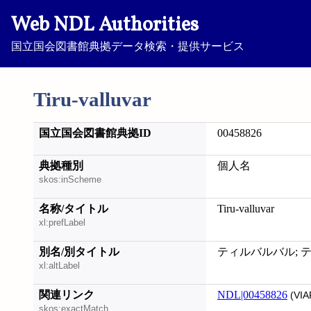
Web NDL Authorities
国立国会図書館典拠データ検索・提供サービス
Tiru-valluvar
国立国会図書館典拠ID
00458826
典拠種別
個人名
skos:inScheme
名称/タイトル
Tiru-valluvar
xl:prefLabel
別名/別タイトル
ティルバルバル; 
xl:altLabel
関連リンク
NDL|00458826
(VIA
skos:exactMatch