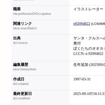
職業
イラストレーター
rda:professionOrOccupation
関連リンク
n92094822
(LCNAME
skos:exactMatch
出典
サンタ・クルスへ
dct:source
奥付
ぼくたちのオオカミ, 
LCCN: n 92094822
編集履歴
生年追加 (20250910
skos:historyNote
作成日
1997-03-31
dct:created
最終更新日
2025-09-10T16:11:3
dct:modified