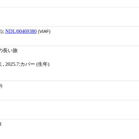
;
NDL|00469380
)
(VIAF)
の長い旅
2025.7:カバー (生年)
)
3