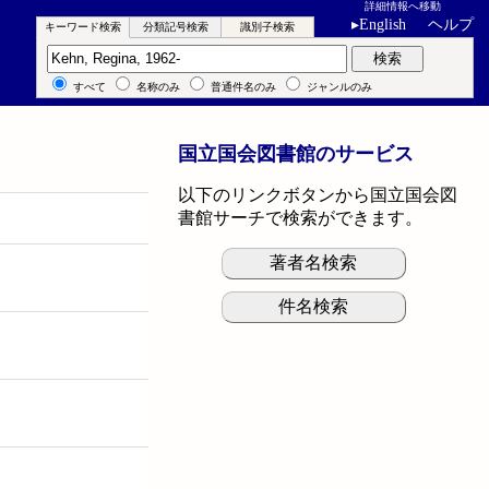
詳細情報へ移動
▸
English
ヘルプ
キーワード検索
分類記号検索
識別子検索
キーワード検索
検索
すべて
名称のみ
普通件名のみ
ジャンルのみ
国立国会図書館のサービス
以下のリンクボタンから国立国会図
書館サーチで検索ができます。
著者名検索
件名検索