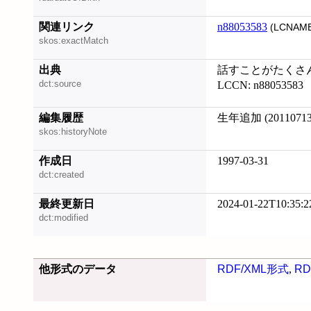
関連リンク
n88053583
(LCNAME
skos:exactMatch
出典
話すことがたくさ
dct:source
LCCN: n88053583
編集履歴
生年追加 (20110713
skos:historyNote
作成日
1997-03-31
dct:created
最終更新日
2024-01-22T10:35:2
dct:modified
他形式のデータ
RDF/XML形式
,
RD